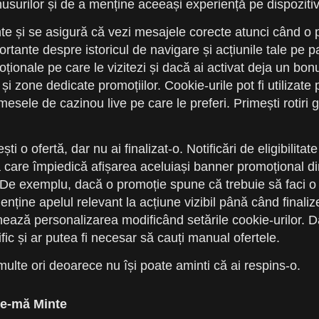
onusurilor și de a menține aceeași experiență pe dispozitiv
te și se asigură că vezi mesajele corecte atunci când o 
ortante despre istoricul de navigare și acțiunile tale pe 
oționale pe care le vizitezi și dacă ai activat deja un bo
 și zone dedicate promoțiilor. Cookie-urile pot fi utilizate
esele de cazinou live pe care le preferi. Primești rotiri gr
 o ofertă, dar nu ai finalizat-o. Notificări de eligibilitat
 care împiedică afișarea aceluiași banner promoțional di
e. De exemplu, dacă o promoție spune că trebuie să faci 
enține apelul relevant la acțiune vizibil până când finaliz
nează personalizarea modificând setările cookie-urilor. D
ic și ar putea fi necesar să cauți manual ofertele.
multe ori deoarece nu își poate aminti că ai respins-o.
ine-mă Minte