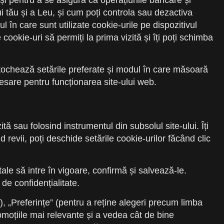
 și pentru a se asigura că operațiunile bancare și
ui tău și a Leu, și cum poți controla sau dezactiva
 în care sunt utilizate cookie-urile pe dispozitivul
e cookie-uri să permiți la prima vizită și îți poți schimba
 stochează setările preferate și modul în care măsoară
esare pentru funcționarea site-ului web.
tă sau folosind instrumentul din subsolul site-ului. Îți
 revii, poți deschide setările cookie-urilor făcând clic
tale să intre în vigoare, confirmă și salvează-le.
 de confidențialitate.
, „Preferințe” (pentru a reține alegeri precum limba
promoțiile mai relevante și a vedea cât de bine