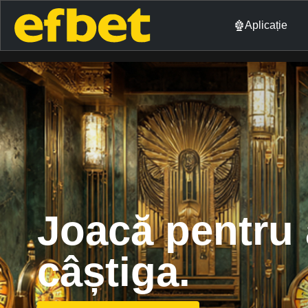
Aplicație
Joacă pentru 
câștiga.