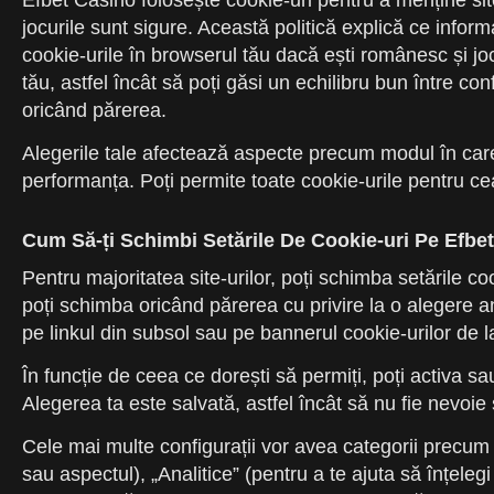
Efbet Casino folosește cookie-uri pentru a menține site
jocurile sunt sigure. Această politică explică ce inform
cookie-urile în browserul tău dacă ești românesc și joc
tău, astfel încât să poți găsi un echilibru bun între conf
oricând părerea.
Alegerile tale afectează aspecte precum modul în care 
performanța. Poți permite toate cookie-urile pentru c
Cum Să-ți Schimbi Setările De Cookie-uri Pe Efbe
Pentru majoritatea site-urilor, poți schimba setările co
poți schimba oricând părerea cu privire la o alegere ant
pe linkul din subsol sau pe bannerul cookie-urilor de la
În funcție de ceea ce dorești să permiți, poți activa sa
Alegerea ta este salvată, astfel încât să nu fie nevoie s
Cele mai multe configurații vor avea categorii precum 
sau aspectul), „Analitice” (pentru a te ajuta să înțeleg