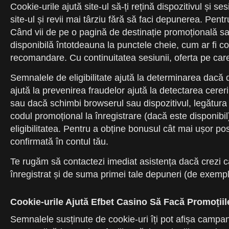
Cookie-urile ajută site-ul să-ți rețină dispozitivul și 
site-ul și revii mai târziu fără să faci depunerea. Pen
Când vii de pe o pagină de destinație promoțională sau 
disponibilă întotdeauna la punctele cheie, cum ar fi c
recomandare. Cu continuitatea sesiunii, oferta pe care
Semnalele de eligibilitate ajută la determinarea dacă 
ajută la prevenirea fraudelor ajută la detectarea cerer
sau dacă schimbi browserul sau dispozitivul, legătura d
codul promoțional la înregistrare (dacă este disponibi
eligibilitatea. Pentru a obține bonusul cât mai ușor p
confirmată în contul tău.
Te rugăm să contactezi imediat asistența dacă crezi că 
înregistrat și de suma primei tale depuneri (de exemplu
Cookie-urile Ajută Efbet Casino Să Facă Promoțiile
Semnalele susținute de cookie-uri îți pot afișa campani