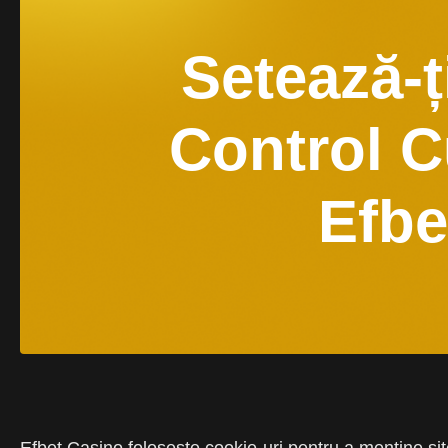
Setează-ț
Control C
Efbe