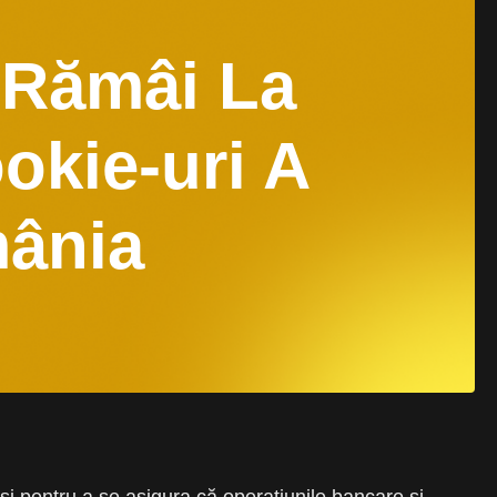
i Rămâi La
okie-uri A
mânia