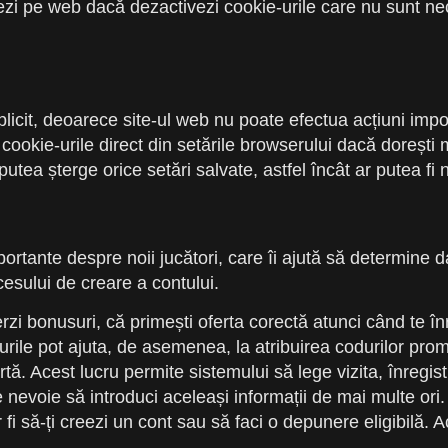
ezi pe web dacă dezactivezi cookie-urile care nu sunt nec
plicit, deoarece site-ul web nu poate efectua acțiuni impo
cookie-urile direct din setările browserului dacă dorești 
putea șterge orice setări salvate, astfel încât ar putea fi 
portante despre noii jucători, care îi ajută să determine d
cesului de creare a contului.
i bonusuri, că primești oferta corectă atunci când te înre
urile pot ajuta, de asemenea, la atribuirea codurilor prom
tă. Acest lucru permite sistemului să lege vizita, înregi
nevoie să introduci aceleași informații de mai multe ori. 
i să-ți creezi un cont sau să faci o depunere eligibilă. Ac