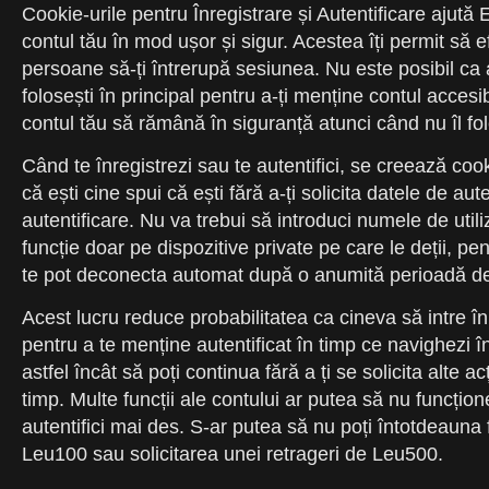
Cookie-urile pentru Înregistrare și Autentificare ajută E
contul tău în mod ușor și sigur. Acestea îți permit să e
persoane să-ți întrerupă sesiunea. Nu este posibil ca 
folosești în principal pentru a-ți menține contul accesi
contul tău să rămână în siguranță atunci când nu îl fol
Când te înregistrezi sau te autentifici, se creează cook
că ești cine spui că ești fără a-ți solicita datele de a
autentificare. Nu va trebui să introduci numele de utili
funcție doar pe dispozitive private pe care le deții, p
te pot deconecta automat după o anumită perioadă de 
Acest lucru reduce probabilitatea ca cineva să intre în
pentru a te menține autentificat în timp ce navighezi în
astfel încât să poți continua fără a ți se solicita alte
timp. Multe funcții ale contului ar putea să nu funcțion
autentifici mai des. S-ar putea să nu poți întotdeauna 
Leu100 sau solicitarea unei retrageri de Leu500.