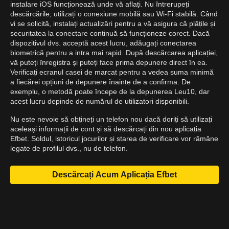
instalare iOS funcționează unde vă aflați. Nu întrerupeți
descărcările; utilizați o conexiune mobilă sau Wi-Fi stabilă. Când
vi se solicită, instalați actualizări pentru a vă asigura că plățile și
securitatea la conectare continuă să funcționeze corect. Dacă
dispozitivul dvs. acceptă acest lucru, adăugați conectarea
biometrică pentru a intra mai rapid. După descărcarea aplicației,
vă puteți înregistra și puteți face prima depunere direct în ea.
Verificați ecranul casei de marcat pentru a vedea suma minimă
a fiecărei opțiuni de depunere înainte de a confirma. De
exemplu, o metodă poate începe de la depunerea Leu10, dar
acest lucru depinde de numărul de utilizatori disponibili.
Nu este nevoie să obțineți un telefon nou dacă doriți să utilizați
aceleași informații de cont și să descărcați din nou aplicația
Efbet. Soldul, istoricul jocurilor și starea de verificare vor rămâne
legate de profilul dvs., nu de telefon.
Descărcați Acum Aplicația Efbet