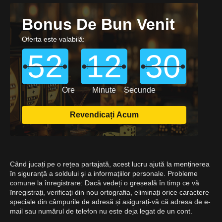
Bonus De Bun Venit
Oferta este valabilă:
52
12
28
Ore
Minute
Secunde
Revendicați Acum
Când jucați pe o rețea partajată, acest lucru ajută la menținerea
în siguranță a soldului și a informațiilor personale. Probleme
comune la înregistrare: Dacă vedeți o greșeală în timp ce vă
înregistrați, verificați din nou ortografia, eliminați orice caractere
speciale din câmpurile de adresă și asigurați-vă că adresa de e-
mail sau numărul de telefon nu este deja legat de un cont.