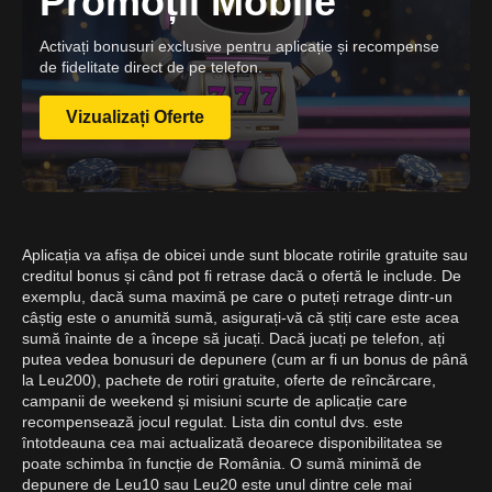
Promoții Mobile
Activați bonusuri exclusive pentru aplicație și recompense
de fidelitate direct de pe telefon.
Vizualizați Oferte
Aplicația va afișa de obicei unde sunt blocate rotirile gratuite sau
creditul bonus și când pot fi retrase dacă o ofertă le include. De
exemplu, dacă suma maximă pe care o puteți retrage dintr-un
câștig este o anumită sumă, asigurați-vă că știți care este acea
sumă înainte de a începe să jucați. Dacă jucați pe telefon, ați
putea vedea bonusuri de depunere (cum ar fi un bonus de până
la Leu200), pachete de rotiri gratuite, oferte de reîncărcare,
campanii de weekend și misiuni scurte de aplicație care
recompensează jocul regulat. Lista din contul dvs. este
întotdeauna cea mai actualizată deoarece disponibilitatea se
poate schimba în funcție de România. O sumă minimă de
depunere de Leu10 sau Leu20 este unul dintre cele mai