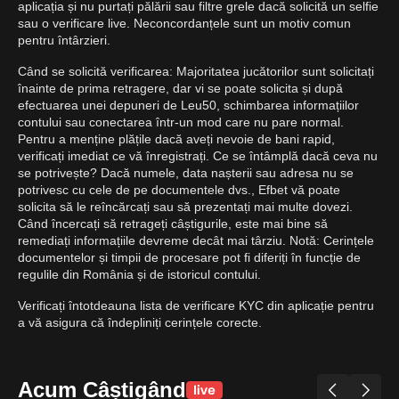
aplicația și nu purtați pălării sau filtre grele dacă solicită un selfie
sau o verificare live. Neconcordanțele sunt un motiv comun
pentru întârzieri.
Când se solicită verificarea: Majoritatea jucătorilor sunt solicitați
înainte de prima retragere, dar vi se poate solicita și după
efectuarea unei depuneri de Leu50, schimbarea informațiilor
contului sau conectarea într-un mod care nu pare normal.
Pentru a menține plățile dacă aveți nevoie de bani rapid,
verificați imediat ce vă înregistrați. Ce se întâmplă dacă ceva nu
se potrivește? Dacă numele, data nașterii sau adresa nu se
potrivesc cu cele de pe documentele dvs., Efbet vă poate
solicita să le reîncărcați sau să prezentați mai multe dovezi.
Când încercați să retrageți câștigurile, este mai bine să
remediați informațiile devreme decât mai târziu. Notă: Cerințele
documentelor și timpii de procesare pot fi diferiți în funcție de
regulile din România și de istoricul contului.
Verificați întotdeauna lista de verificare KYC din aplicație pentru
a vă asigura că îndepliniți cerințele corecte.
Acum Câștigând