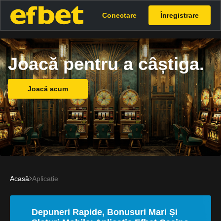
Conectare
Înregistrare
Joacă pentru a câștiga.
Joacă acum
Acasă
Aplicație
Depuneri Rapide, Bonusuri Mari Și