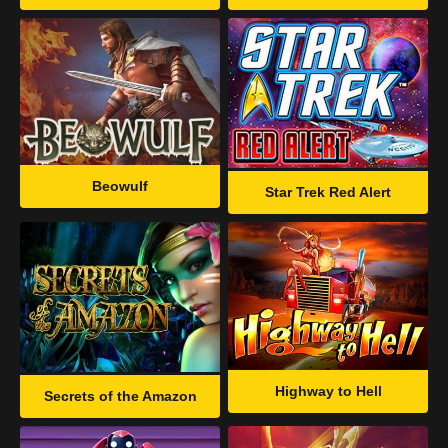
Beowulf
Star Trek Red Alert
Highway to Hell
Secrets of the Amazon