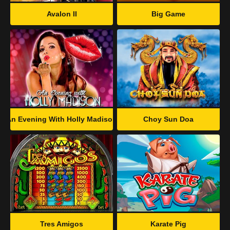
Avalon II
Big Game
Verificarea Contului Și Verificări Sigure De Identitate
An Evening With Holly Madison
Choy Sun Doa
Tres Amigos
Karate Pig