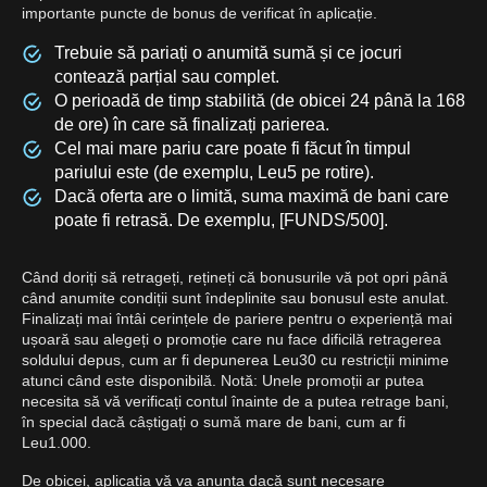
importante puncte de bonus de verificat în aplicație.
Trebuie să pariați o anumită sumă și ce jocuri
contează parțial sau complet.
O perioadă de timp stabilită (de obicei 24 până la 168
de ore) în care să finalizați parierea.
Cel mai mare pariu care poate fi făcut în timpul
pariului este (de exemplu, Leu5 pe rotire).
Dacă oferta are o limită, suma maximă de bani care
poate fi retrasă. De exemplu, [FUNDS/500].
Când doriți să retrageți, rețineți că bonusurile vă pot opri până
când anumite condiții sunt îndeplinite sau bonusul este anulat.
Finalizați mai întâi cerințele de pariere pentru o experiență mai
ușoară sau alegeți o promoție care nu face dificilă retragerea
soldului depus, cum ar fi depunerea Leu30 cu restricții minime
atunci când este disponibilă. Notă: Unele promoții ar putea
necesita să vă verificați contul înainte de a putea retrage bani,
în special dacă câștigați o sumă mare de bani, cum ar fi
Leu1.000.
De obicei, aplicația vă va anunța dacă sunt necesare