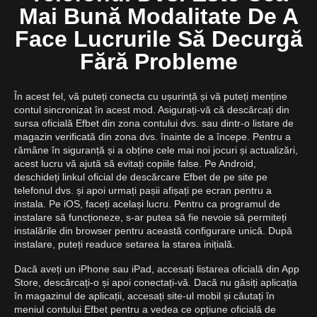
Mai Bună Modalitate De A
Face Lucrurile Să Decurgă
Fără Probleme
În acest fel, vă puteți conecta cu ușurință și vă puteți menține
contul sincronizat în acest mod. Asigurați-vă că descărcați din
sursa oficială Efbet din zona contului dvs. sau dintr-o listare de
magazin verificată din zona dvs. înainte de a începe. Pentru a
rămâne în siguranță și a obține cele mai noi jocuri și actualizări,
acest lucru vă ajută să evitați copiile false. Pe Android,
deschideți linkul oficial de descărcare Efbet de pe site pe
telefonul dvs. și apoi urmați pașii afișați pe ecran pentru a
instala. Pe iOS, faceți același lucru. Pentru ca programul de
instalare să funcționeze, s-ar putea să fie nevoie să permiteți
instalările din browser pentru această configurare unică. După
instalare, puteți readuce setarea la starea inițială.
Dacă aveți un iPhone sau iPad, accesați listarea oficială din App
Store, descărcați-o și apoi conectați-vă. Dacă nu găsiți aplicația
în magazinul de aplicații, accesați site-ul mobil și căutați în
meniul contului Efbet pentru a vedea ce opțiune oficială de