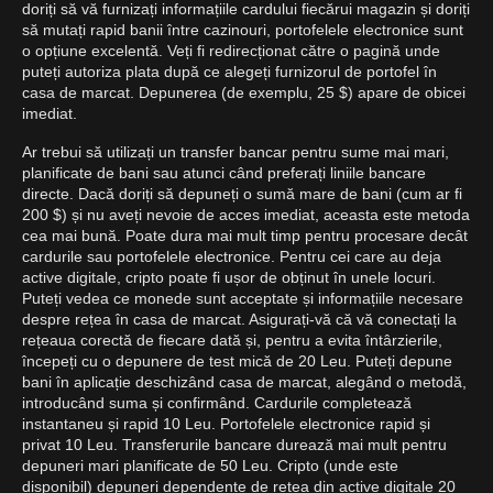
doriți să vă furnizați informațiile cardului fiecărui magazin și doriți
să mutați rapid banii între cazinouri, portofelele electronice sunt
o opțiune excelentă. Veți fi redirecționat către o pagină unde
puteți autoriza plata după ce alegeți furnizorul de portofel în
casa de marcat. Depunerea (de exemplu, 25 $) apare de obicei
imediat.
Ar trebui să utilizați un transfer bancar pentru sume mai mari,
planificate de bani sau atunci când preferați liniile bancare
directe. Dacă doriți să depuneți o sumă mare de bani (cum ar fi
200 $) și nu aveți nevoie de acces imediat, aceasta este metoda
cea mai bună. Poate dura mai mult timp pentru procesare decât
cardurile sau portofelele electronice. Pentru cei care au deja
active digitale, cripto poate fi ușor de obținut în unele locuri.
Puteți vedea ce monede sunt acceptate și informațiile necesare
despre rețea în casa de marcat. Asigurați-vă că vă conectați la
rețeaua corectă de fiecare dată și, pentru a evita întârzierile,
începeți cu o depunere de test mică de 20 Leu. Puteți depune
bani în aplicație deschizând casa de marcat, alegând o metodă,
introducând suma și confirmând. Cardurile completează
instantaneu și rapid 10 Leu. Portofelele electronice rapid și
privat 10 Leu. Transferurile bancare durează mai mult pentru
depuneri mari planificate de 50 Leu. Cripto (unde este
disponibil) depuneri dependente de rețea din active digitale 20