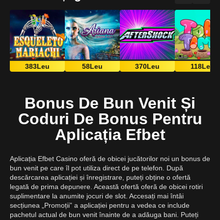
383Leu
58Leu
370Leu
118Leu
Bonus De Bun Venit Și
Coduri De Bonus Pentru
Aplicația Efbet
Aplicația Efbet Casino oferă de obicei jucătorilor noi un bonus de
bun venit pe care îl pot utiliza direct de pe telefon. După
descărcarea aplicației și înregistrare, puteți obține o ofertă
legată de prima depunere. Această ofertă oferă de obicei rotiri
suplimentare la anumite jocuri de slot. Accesați mai întâi
secțiunea „Promoții” a aplicației pentru a vedea ce include
pachetul actual de bun venit înainte de a adăuga bani. Puteți