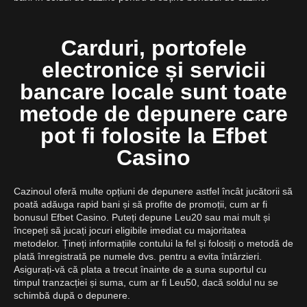
Carduri, portofele
electronice și servicii
bancare locale sunt toate
metode de depunere care
pot fi folosite la Efbet
Casino
Cazinoul oferă multe opțiuni de depunere astfel încât jucătorii să
poată adăuga rapid bani și să profite de promoții, cum ar fi
bonusul Efbet Casino. Puteți depune Leu20 sau mai mult și
începeți să jucați jocuri eligibile imediat cu majoritatea
metodelor. Țineți informațiile contului la fel și folosiți o metodă de
plată înregistrată pe numele dvs. pentru a evita întârzieri.
Asigurați-vă că plata a trecut înainte de a suna suportul cu
timpul tranzacției și suma, cum ar fi Leu50, dacă soldul nu se
schimbă după o depunere.