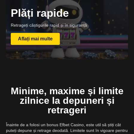
Plăți rapide
Retrageți câștigurile rapid și în siguranță
Aflați mai multe
Minime, maxime și limite
zilnice la depuneri și
retrageri
Înainte de a folosi un bonus Efbet Casino, este util să știți cât
puteți depune și retrage deodată. Limitele sunt în vigoare pentru