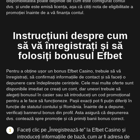
disponibilitatea poate depinde de cum este configurat contul
dvs. și unde este emisă licența, așa că citiți nota de eligibilitate a
promoției înainte de a vă finanța contul.
Instrucțiuni despre cum
să vă înregistrați și să
folosiți bonusul Efbet
Pentru a obține ușor un bonus Efbet Casino, trebuie să vă
înregistrați, să confirmați informațiile de contact și să faceți o
depunere care îndeplinește cerințele. Cele mai multe oferte sunt
disponibile imediat ce creați un cont, dar uneori trebuie să
alegeți bonusul în casier sau să introduceți un cod promoțional
pentru a le face să funcționeze. Pașii exacți pot fi puțin diferiți în
funcție de statutul contului și România. Înainte de a depune,
verificați bannerul bonus din profil. Asta asigură că depunerea
dvs. contează spre promoție și că primiți banii bonus corect.
Faceți clic pe „Înregistrează-te” la Efbet Casino și
introduceți informațiile de bază, cum ar fi adresa de