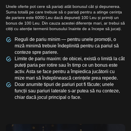
Unele oferte pot cere să pariați atât bonusul cât și depunerea.
Suma totală pe care trebuie să o pariați pentru a atinge cerința
de pariere este 6000 Leu dacă depuneți 100 Leu și primiți un
bonus de 100 Leu. Din cauza acestei diferențe mari, ar trebui să
citiți cu atenție termenii bonusului înainte de a începe să jucați.
Reguli de pariu minim — pentru unele promoții, o
miză minimă trebuie îndeplinită pentru ca pariul să
conteze spre pariere.
Limite de pariu maxim: de obicei, există o limită la cât
puteți paria per rotire sau în timp ce un bonus este
activ. Asta se face pentru a împiedica jucătorii cu
mize mari să îndeplinească cerințele prea repede.
Doar anumite tipuri de pariuri pot fi făcute; unele
funcții sau pariuri laterale s-ar putea să nu conteze,
chiar dacă jocul principal o face.