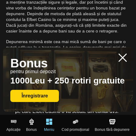
a menține tranzacțiile sigure și legale, dar pot încetini și când
vine vorba de îndeplinirea cerințelor pentru un bonus bazat pe
depunere. Depinde de metoda de plată aleasă și de statutul
contului la Efbet Casino la ce minime și maxime puteți juca.
Dacă jucați din România, asigurați-vă că știți limitele exacte din
casier înainte de a depune bani sau de a cere o retragere.
Depunerea minimă este cea mai mică sumă de bani pe care o
puteți adăuga la o tranzacție. La casier, depunerile mai mici de
Leu10 vor fi refuzate, de exemplu, dacă depunerea minimă este
Bonus
Leu. Când faceți o depunere de Leu20 sau mai mult pentru a
obține un bonus, asta este important. Pentru fiecare tranzacție
sau zi, depunerea maximă este cea mai mare sumă de bani
pentru primul depozit
care poate fi depusă. Pot fi momente când trebuie să faceți mai
1000Leu + 250 rotiri gratuite
mult de o depunere pentru a adăuga mai mult de Leu3000.
Dacă există limite zilnice care nu vă opresc, s-ar putea să fie
nevoie să faceți asta.
Înregistrare
Retragerea minimă este cea mai mică sumă de bani
pe care Efbet Casino o va scoate din contul dvs.
Unele tranzacții și uneori zile întregi au limite la cât
puteți retrage.
Aplicație
Bonus
Meniu
Cod promoțional
Bonus fără depunere
Depunerile sau retragerile care pot fi făcute într-o