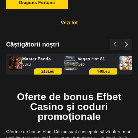
Dragons Fortune
Vezi tot
Câștigătorii noștri
Master Panda
Vegas Hot 81
Ho
Vuxu
Geo
ca
213Leu
440Leu
Oferte de bonus Efbet
Casino și coduri
promoționale
Ofertele de bonus Efbet Casino sunt concepute să vă ofere mai
mult timp de joc când faceți prima depunere, și continuă să vă