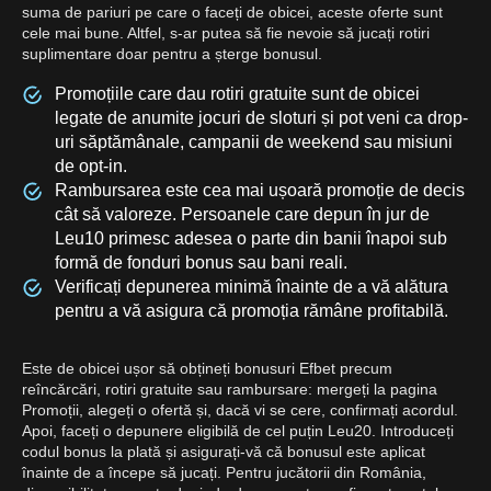
suma de pariuri pe care o faceți de obicei, aceste oferte sunt
cele mai bune. Altfel, s-ar putea să fie nevoie să jucați rotiri
suplimentare doar pentru a șterge bonusul.
Promoțiile care dau rotiri gratuite sunt de obicei
legate de anumite jocuri de sloturi și pot veni ca drop-
uri săptămânale, campanii de weekend sau misiuni
de opt-in.
Rambursarea este cea mai ușoară promoție de decis
cât să valoreze. Persoanele care depun în jur de
Leu10 primesc adesea o parte din banii înapoi sub
formă de fonduri bonus sau bani reali.
Verificați depunerea minimă înainte de a vă alătura
pentru a vă asigura că promoția rămâne profitabilă.
Este de obicei ușor să obțineți bonusuri Efbet precum
reîncărcări, rotiri gratuite sau rambursare: mergeți la pagina
Promoții, alegeți o ofertă și, dacă vi se cere, confirmați acordul.
Apoi, faceți o depunere eligibilă de cel puțin Leu20. Introduceți
codul bonus la plată și asigurați-vă că bonusul este aplicat
înainte de a începe să jucați. Pentru jucătorii din România,